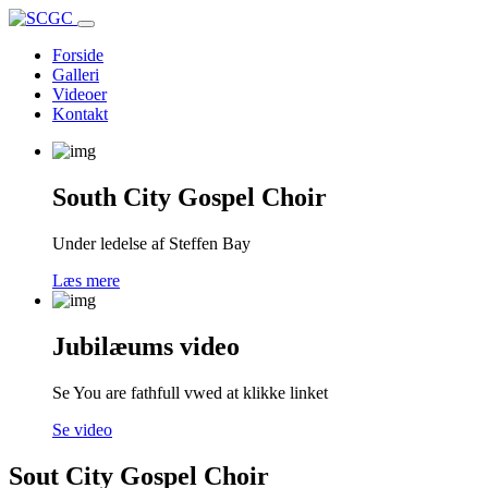
Toggle
navigation
Forside
Galleri
Videoer
Kontakt
South City Gospel Choir
Under ledelse af Steffen Bay
Læs mere
Jubilæums video
Se You are fathfull vwed at klikke linket
Se video
Sout City Gospel Choir