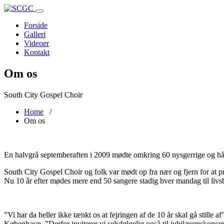
Toggle
navigation
Forside
Galleri
Videoer
Kontakt
Om os
South City Gospel Choir
Home
/
Om os
En halvgrå septemberaften i 2009 mødte omkring 60 nysgerrige og håb
South City Gospel Choir og folk var mødt op fra nær og fjern for at 
Nu 10 år efter mødes mere end 50 sangere stadig hver mandag til livs
”Vi har da heller ikke tænkt os at fejringen af de 10 år skal gå stille
København. ”Derfor inviterer vi selvfølgelig også til jubilæumskoncer