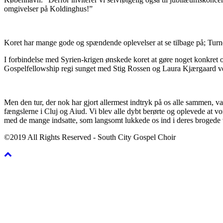
omgivelser på Koldinghus!”
Koret har mange gode og spændende oplevelser at se tilbage på; Turné
I forbindelse med Syrien-krigen ønskede koret at gøre noget konkret o
Gospelfellowship regi sunget med Stig Rossen og Laura Kjærgaard ved
Men den tur, der nok har gjort allermest indtryk på os alle sammen, va
fængslerne i Cluj og Aiud. Vi blev alle dybt berørte og oplevede at 
med de mange indsatte, som langsomt lukkede os ind i deres brogede ve
©2019 All Rights Reserved - South City Gospel Choir