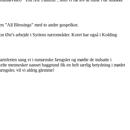
en ”All Blessings” med to andre gospelkor.
ion Øst’s arbejde i Syriens nærområder. Koret har også i Kolding
fartsferien sang vi i rumænske fængsler og mødte de indsatte i
elte mennesker uanset baggrund fik en helt særlig betydning i mødet
ængsler, vil vi aldrig glemme!