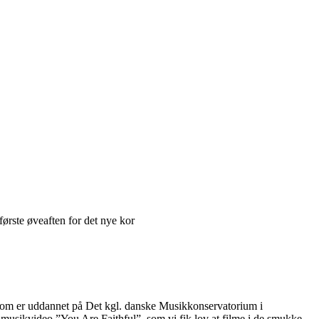
rste øveaften for det nye kor
e og som er uddannet på Det kgl. danske Musikkonservatorium i
-musikvideo ”You Are Faithful”, som vi fik lov at filme i de smukke