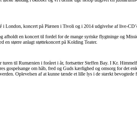
 i London, koncert på Plænen i Tivoli og i 2014 udgivelse af live-CD’
g afholdt en koncert til fordel for de mange syriske flygtninge og Miss
 en større anlagt støttekoncert på Kolding Teater.
r turen til Rumænien i foråret i år, fortsætter Steffen Bay. I Kr. Himmel
vores gospelsange om håb, fred og Guds kærlighed og omsorg for det enk
rden. Oplevelsen af at kunne tænde et lille lys i de stærkt bevogtede f