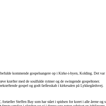
efulde kommende gospelsangere op i Kirke-i-byen, Kolding. Det var fø
prøve kræfter med de soulfulde rytmer og de swingende gospeltoner.
bekræftende gospel og godt fællesskab i kirkesalen på Lykkegårdsvej.
 af”, fortæller Steffen Bay som har stået i spidsen for koret i alle åren
t første søndag i oktober og vi i denne uge netop udgivet en jubilæums